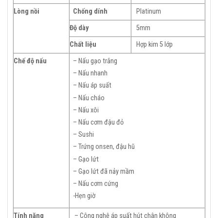
Lòng nồi
Chống dính
Platinum
Độ dày
5mm
Chất liệu
Hợp kim 5 lớp
Chế độ nấu
– Nấu gạo trắng
– Nấu nhanh
– Nấu áp suất
– Nấu cháo
– Nấu xôi
– Nấu cơm đậu đỏ
– Sushi
– Trứng onsen, đậu hũ
– Gạo lứt
– Gạo lứt đã nảy mầm
– Nấu cơm cứng
-Hẹn giờ
Tính năng
– Công nghệ áp suất hút chân không