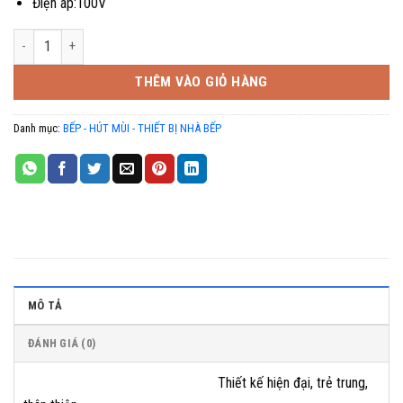
Điện áp:100V
Nồi cơm Toshiba RC-10VSV số lượng
THÊM VÀO GIỎ HÀNG
Danh mục:
BẾP - HÚT MÙI - THIẾT BỊ NHÀ BẾP
MÔ TẢ
ĐÁNH GIÁ (0)
Thiết kế hiện đại, trẻ trung,