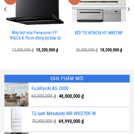
Máy hút mùi Panasonic FY-
BẾP TỪ HITACHI HT- M8STWF
7HGC5-K 75cm đồng bộ bếp từ
Giá
Giá
Giá
Giá
12,000,000
₫
10,200,000
₫
26,000,000
₫
18,500,000
₫
n
gốc
hiện
gốc
hiện
là:
tại
là:
tại
12,000,000 ₫.
là:
26,000,000 ₫.
là:
300,000 ₫.
10,200,000 ₫.
18,500,
SẢN PHẨM MỚI
FuJiiRyoKi AS-2000
Giá
Giá
60,000,000
₫
48,000,000
₫
gốc
hiện
là:
tại
Tủ lạnh Mitsubishi MR-WXD70K-W
60,000,000 ₫.
là:
Giá
48,000,000 ₫.
Giá
75,000,000
₫
69,990,000
₫
gốc
hiện
là:
tại