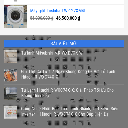
gốc
hiện
là:
tại
Máy giặt Toshiba TW-127XM4L
3,400,000 ₫.
là:
Giá
Giá
55,000,000
₫
46,500,000
2,700,000 ₫.
₫
gốc
hiện
là:
tại
55,000,000 ₫.
là:
46,500,000 ₫.
BÀI VIẾT MỚI
Tủ lạnh Mitsubishi MR-WXD70K-W
Giữ Thịt Cá Tươi 7 Ngày Không Đông Đá Với Tủ Lạnh
Hitachi R-WXC74X-X
Tủ Lạnh Hitachi R-WXC74X-X: Giải Pháp Tối Ưu Cho
Không Gian Bếp
Công Nghệ Nhật Bản: Làm Lạnh Nhanh, Tiết Kiệm Điện
Inverter – Hitachi R-WXC74X-X Cho Bếp Hiện Đại