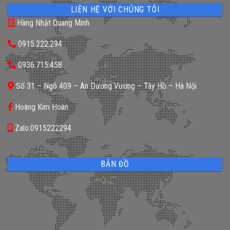
LIÊN HỆ VỚI CHÚNG TÔI
Hàng Nhật Quang Minh
0915.222.294
0936.715.458
Số 31 – Ngõ 409 – An Dương Vương – Tây Hồ – Hà Nội
Hoàng Kim Hoàn
Zalo:0915222294
BẢN ĐỒ