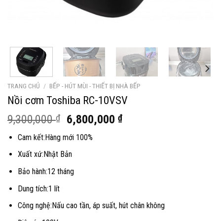
TRANG CHỦ
/
BẾP - HÚT MÙI - THIẾT BỊ NHÀ BẾP
Nồi cơm Toshiba RC-10VSV
Giá
Giá
9,300,000
₫
6,800,000
₫
gốc
hiện
Cam kết:Hàng mới 100%
là:
tại
9,300,000 ₫.
là:
Xuất xứ:Nhật Bản
6,800,000 ₫.
Bảo hành:12 tháng
Dung tích:1 lít
Công nghệ:Nấu cao tần, áp suất, hút chân không