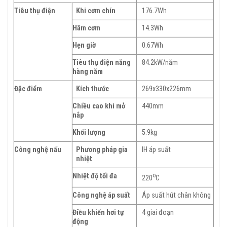
Tiêu thụ điện
Khi cơm chín
176.7Wh
Hâm cơm
14.3Wh
Hẹn giờ
0.67Wh
Tiêu thụ điện năng
84.2kW/năm
hàng năm
Đặc điểm
Kích thước
269x330x226mm
Chiều cao khi mở
440mm
nắp
Khối lượng
5.9kg
Công nghệ nấu
Phương pháp gia
IH áp suất
nhiệt
Nhiệt độ tối đa
o
220
C
Công nghệ áp suất
Áp suất hút chân không
Điều khiển hơi tự
4 giai đoạn
động