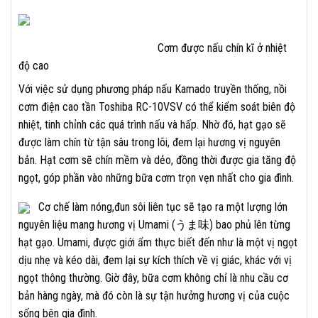
Cơm được nấu chín kĩ ở nhiệt
độ cao
Với việc sử dụng phương pháp nấu Kamado truyền thống, nồi
cơm điện cao tần Toshiba RC-10VSV có thể kiểm soát biên độ
nhiệt, tinh chỉnh các quá trình nấu và hấp. Nhờ đó, hạt gạo sẽ
được làm chín từ tận sâu trong lõi, đem lại hương vị nguyên
bản. Hạt cơm sẽ chín mềm và dẻo, đồng thời được gia tăng độ
ngọt, góp phần vào những bữa cơm trọn vẹn nhất cho gia đình.
Cơ chế làm nóng,đun sôi liên tục sẽ tạo ra một lượng lớn
nguyên liệu mang hương vị Umami (うま味) bao phủ lên từng
hạt gạo. Umami, được giới ẩm thực biết đến như là một vị ngọt
dịu nhẹ và kéo dài, đem lại sự kích thích về vị giác, khác với vị
ngọt thông thường. Giờ đây, bữa cơm không chỉ là nhu cầu cơ
bản hàng ngày, mà đó còn là sự tận hưởng hương vị của cuộc
sống bên gia đình.