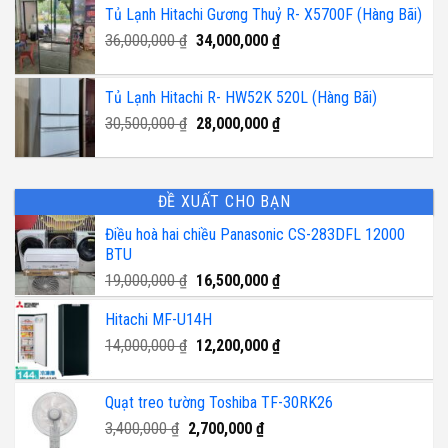
Tủ Lạnh Hitachi Gương Thuỷ R- X5700F (Hàng Bãi)
75,000,000 ₫.
là:
Giá
Giá
36,000,000
₫
34,000,000
₫
69,990,000 ₫.
gốc
hiện
là:
tại
Tủ Lạnh Hitachi R- HW52K 520L (Hàng Bãi)
36,000,000 ₫.
là:
Giá
Giá
30,500,000
₫
28,000,000
₫
34,000,000 ₫.
gốc
hiện
là:
tại
30,500,000 ₫.
là:
ĐỀ XUẤT CHO BẠN
28,000,000 ₫.
Điều hoà hai chiều Panasonic CS-283DFL 12000
BTU
Giá
Giá
19,000,000
₫
16,500,000
₫
gốc
hiện
Hitachi MF-U14H
là:
tại
19,000,000 ₫.
là:
Giá
Giá
14,000,000
₫
12,200,000
₫
16,500,000 ₫.
gốc
hiện
là:
tại
Quạt treo tường Toshiba TF-30RK26
14,000,000 ₫.
là:
Giá
Giá
3,400,000
₫
2,700,000
₫
12,200,000 ₫.