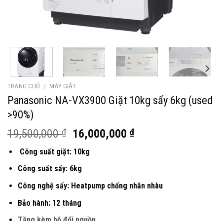
TRANG CHỦ
/
MÁY GIẶT
Panasonic NA-VX3900 Giặt 10kg sấy 6kg (used
>90%)
Giá
Giá
19,500,000
₫
16,000,000
₫
gốc
hiện
Công suất giặt: 10kg
là:
tại
19,500,000 ₫.
là:
Công suất sấy: 6kg
16,000,000 ₫.
Công nghệ sấy: Heatpump chống nhăn nhàu
Bảo hành: 12 tháng
Tặng kèm bộ đổi nguồn