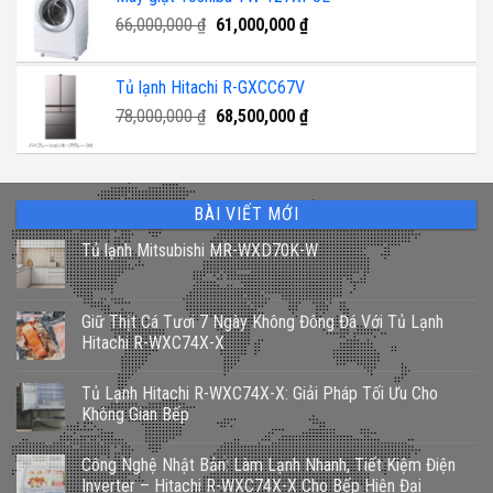
11,000,000 ₫.
là:
Giá
Giá
66,000,000
₫
61,000,000
9,600,000 ₫.
₫
gốc
hiện
là:
tại
Tủ lạnh Hitachi R-GXCC67V
66,000,000 ₫.
là:
Giá
Giá
78,000,000
₫
68,500,000
₫
61,000,000 ₫.
gốc
hiện
là:
tại
78,000,000 ₫.
là:
68,500,000 ₫.
BÀI VIẾT MỚI
Tủ lạnh Mitsubishi MR-WXD70K-W
Giữ Thịt Cá Tươi 7 Ngày Không Đông Đá Với Tủ Lạnh
Hitachi R-WXC74X-X
Tủ Lạnh Hitachi R-WXC74X-X: Giải Pháp Tối Ưu Cho
Không Gian Bếp
Công Nghệ Nhật Bản: Làm Lạnh Nhanh, Tiết Kiệm Điện
Inverter – Hitachi R-WXC74X-X Cho Bếp Hiện Đại