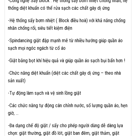
-Công nghệ Sấy block : Hệ thống sấy bơm nhiệt chống nhăn, hệ
thống diệt khuẩn có thể rửa sạch các chất gây dị ứng
-Hệ thống sấy bơm nhiệt ( Block điều hoà) với khả năng chống
nhăn chống rối, siêu tiết kiệm điện
-Spindancing giặt đập mạnh mẽ từ nhiều hướng giúp quần áo
sạch mọi ngóc ngách từ cổ áo
-Giặt bằng bọt khí hiệu quả và giúp quần áo sạch bụi bẩn hơn !
-Chức năng diệt khuẩn (diệt các chất gây dị ứng – theo nhà
sản xuất)
-Tự động làm sạch và vệ sinh lồng giặt
-Các chức năng tự động cân chỉnh nước, số lượng quần áo, hẹn
giờ, …
-Đa dạng chế độ giặt / sấy cho phép người dùng dễ dàng lựa
chọn: giặt thường, giặt đồ lót, giặt ban đêm, giặt thảm, giặt