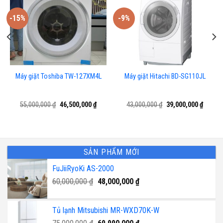
-15%
-9%
Máy giặt Toshiba TW-127XM4L
Máy giặt Hitachi BD-SG110JL
Giá
Giá
Giá
Giá
55,000,000
₫
46,500,000
₫
43,000,000
₫
39,000,000
₫
n
gốc
hiện
gốc
hiện
là:
tại
là:
tại
55,000,000 ₫.
là:
43,000,000 ₫.
là:
500,000 ₫.
46,500,000 ₫.
39,000,
SẢN PHẨM MỚI
FuJiiRyoKi AS-2000
Giá
Giá
60,000,000
₫
48,000,000
₫
gốc
hiện
là:
tại
Tủ lạnh Mitsubishi MR-WXD70K-W
60,000,000 ₫.
là:
Giá
48,000,000 ₫.
Giá