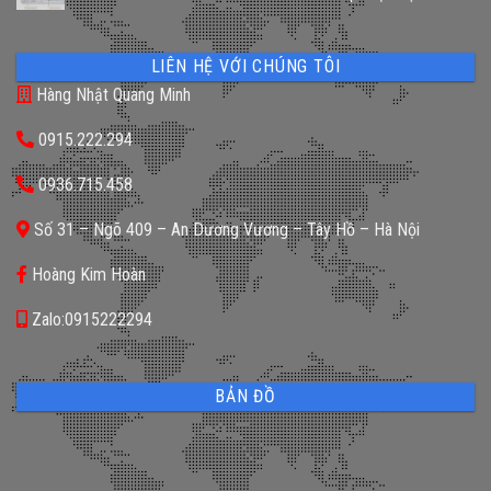
LIÊN HỆ VỚI CHÚNG TÔI
Hàng Nhật Quang Minh
0915.222.294
0936.715.458
Số 31 – Ngõ 409 – An Dương Vương – Tây Hồ – Hà Nội
Hoàng Kim Hoàn
Zalo:0915222294
BẢN ĐỒ