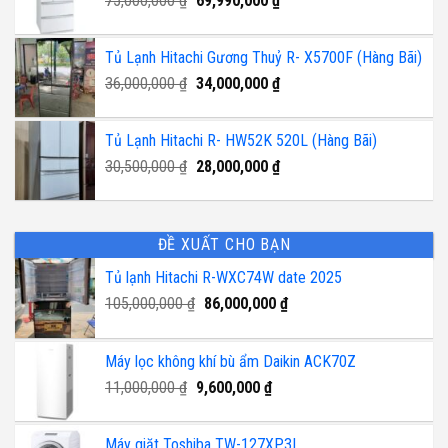
75,000,000
₫
69,990,000
₫
gốc
hiện
là:
tại
Tủ Lạnh Hitachi Gương Thuỷ R- X5700F (Hàng Bãi)
75,000,000 ₫.
là:
Giá
Giá
36,000,000
₫
34,000,000
₫
69,990,000 ₫.
gốc
hiện
là:
tại
Tủ Lạnh Hitachi R- HW52K 520L (Hàng Bãi)
36,000,000 ₫.
là:
Giá
Giá
30,500,000
₫
28,000,000
₫
34,000,000 ₫.
gốc
hiện
là:
tại
30,500,000 ₫.
là:
ĐỀ XUẤT CHO BẠN
28,000,000 ₫.
Tủ lạnh Hitachi R-WXC74W date 2025
Giá
Giá
105,000,000
₫
86,000,000
₫
gốc
hiện
là:
tại
Máy lọc không khí bù ẩm Daikin ACK70Z
105,000,000 ₫.
là:
Giá
Giá
86,000,000 ₫.
11,000,000
₫
9,600,000
₫
gốc
hiện
là:
tại
Máy giặt Toshiba TW-127XP3L