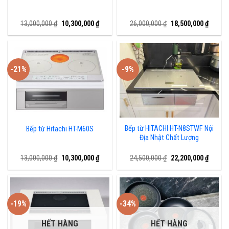
Giá
Giá
Giá
Giá
13,000,000
₫
10,300,000
₫
26,000,000
₫
18,500,000
₫
gốc
hiện
gốc
hiện
là:
tại
là:
tại
13,000,000 ₫.
là:
26,000,000 ₫.
là:
10,300,000 ₫.
18,500,
-21%
-9%
Bếp từ HITACHI HT-N8STWF Nội
Bếp từ Hitachi HT-M60S
Địa Nhật Chất Lượng
Giá
Giá
Giá
Giá
13,000,000
₫
10,300,000
₫
24,500,000
₫
22,200,000
₫
gốc
hiện
gốc
hiện
là:
tại
là:
tại
13,000,000 ₫.
là:
24,500,000 ₫.
là:
10,300,000 ₫.
22,200,
-19%
-34%
HẾT HÀNG
HẾT HÀNG