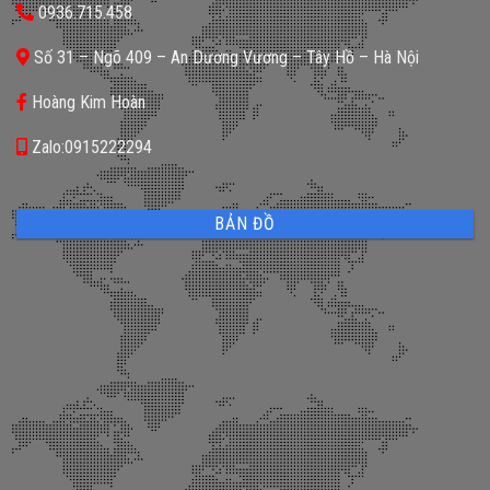
0936.715.458
Số 31 – Ngõ 409 – An Dương Vương – Tây Hồ – Hà Nội
Hoàng Kim Hoàn
Zalo:0915222294
BẢN ĐỒ