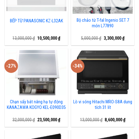
Bộ chảo từ T-fal Ingenio SET 7
BẾP TỪ PANASONIC KZ-L32AK
món L77890
Giá
Giá
Giá
Giá
13,000,000
₫
10,500,000
₫
5,000,000
₫
3,300,000
₫
gốc
hiện
gốc
hiện
là:
tại
là:
tại
13,000,000 ₫.
là:
5,000,000 ₫.
là:
10,500,000 ₫.
3,300,00
-27%
-34%
Chạn sấy bát nâng hạ tự động
Lò vi sóng Hitachi MRO-S8A dung
KANAZAWA KOGYO KEL-E090D35
tích 31 lít
Giá
Giá
Giá
Giá
32,000,000
₫
23,500,000
₫
13,000,000
₫
8,600,000
₫
gốc
hiện
gốc
hiện
là:
tại
là:
tại
32,000,000 ₫.
là:
13,000,000 ₫.
là:
23,500,000 ₫.
8,600,0