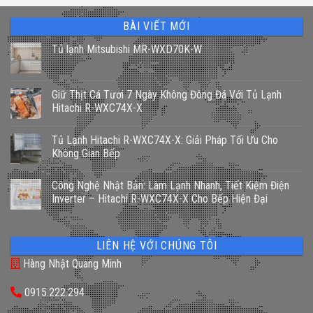
78,000,000 ₫.
là:
68,500,000 ₫.
BÀI VIẾT MỚI
Tủ lạnh Mitsubishi MR-WXD70K-W
Giữ Thịt Cá Tươi 7 Ngày Không Đông Đá Với Tủ Lạnh
Hitachi R-WXC74X-X
Tủ Lạnh Hitachi R-WXC74X-X: Giải Pháp Tối Ưu Cho
Không Gian Bếp
Công Nghệ Nhật Bản: Làm Lạnh Nhanh, Tiết Kiệm Điện
Inverter – Hitachi R-WXC74X-X Cho Bếp Hiện Đại
LIÊN HỆ VỚI CHÚNG TÔI
Hàng Nhật Quang Minh
0915.222.294