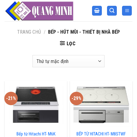
Bỏ
qua
nội
dung
TRANG CHỦ
/
BẾP - HÚT MÙI - THIẾT BỊ NHÀ BẾP
LỌC
-21%
-29%
Bếp từ Hitachi HT- M6K
BẾP TỪ HITACHI HT- M8STWF