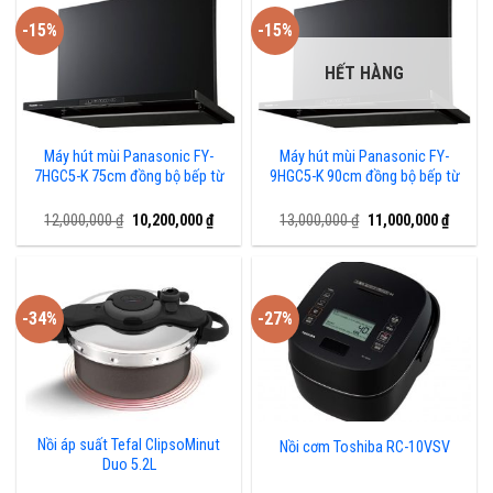
-15%
-15%
HẾT HÀNG
Máy hút mùi Panasonic FY-
Máy hút mùi Panasonic FY-
7HGC5-K 75cm đồng bộ bếp từ
9HGC5-K 90cm đồng bộ bếp từ
Giá
Giá
Giá
Giá
12,000,000
₫
10,200,000
₫
13,000,000
₫
11,000,000
₫
gốc
hiện
gốc
hiện
là:
tại
là:
tại
12,000,000 ₫.
là:
13,000,000 ₫.
là:
10,200,000 ₫.
11,000,
-34%
-27%
Nồi áp suất Tefal ClipsoMinut
Nồi cơm Toshiba RC-10VSV
Duo 5.2L