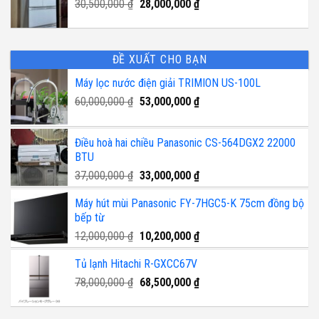
Giá
Giá
30,500,000
₫
28,000,000
₫
34,000,000 ₫.
gốc
hiện
là:
tại
30,500,000 ₫.
là:
ĐỀ XUẤT CHO BẠN
28,000,000 ₫.
Máy lọc nước điện giải TRIMION US-100L
Giá
Giá
60,000,000
₫
53,000,000
₫
gốc
hiện
là:
tại
Điều hoà hai chiều Panasonic CS-564DGX2 22000
60,000,000 ₫.
là:
BTU
53,000,000 ₫.
Giá
Giá
37,000,000
₫
33,000,000
₫
gốc
hiện
Máy hút mùi Panasonic FY-7HGC5-K 75cm đồng bộ
là:
tại
bếp từ
37,000,000 ₫.
là:
33,000,000 ₫.
Giá
Giá
12,000,000
₫
10,200,000
₫
gốc
hiện
Tủ lạnh Hitachi R-GXCC67V
là:
tại
12,000,000 ₫.
là:
Giá
Giá
78,000,000
₫
68,500,000
₫
10,200,000 ₫.
gốc
hiện
là:
tại