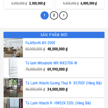
Giá
Giá
Giá
Giá
5,000,000
₫
3,300,000
₫
9,300,000
₫
6,800,000
₫
gốc
hiện
gốc
hiện
là:
tại
là:
tại
5,000,000 ₫.
là:
9,300,000 ₫.
là:
1
2
3,300,000 ₫.
6,800,00
SẢN PHẨM MỚI
FuJiiRyoKi AS-2000
Giá
Giá
60,000,000
₫
48,000,000
₫
gốc
hiện
là:
tại
Tủ lạnh Mitsubishi MR-WXD70K-W
60,000,000 ₫.
là:
Giá
48,000,000 ₫.
Giá
75,000,000
₫
69,990,000
₫
gốc
hiện
là:
tại
Tủ Lạnh Hitachi Gương Thuỷ R- X5700F (Hàng Bãi)
75,000,000 ₫.
là:
Giá
Giá
36,000,000
₫
34,000,000
₫
69,990,000 ₫.
gốc
hiện
là:
tại
Tủ Lạnh Hitachi R- HW52K 520L (Hàng Bãi)
36,000,000 ₫.
là: