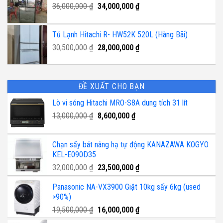
Giá
Giá
36,000,000
₫
34,000,000
₫
69,990,000 ₫.
gốc
hiện
là:
tại
Tủ Lạnh Hitachi R- HW52K 520L (Hàng Bãi)
36,000,000 ₫.
là:
Giá
Giá
30,500,000
₫
28,000,000
₫
34,000,000 ₫.
gốc
hiện
là:
tại
30,500,000 ₫.
là:
ĐỀ XUẤT CHO BẠN
28,000,000 ₫.
Lò vi sóng Hitachi MRO-S8A dung tích 31 lít
Giá
Giá
13,000,000
₫
8,600,000
₫
gốc
hiện
là:
tại
Chạn sấy bát nâng hạ tự động KANAZAWA KOGYO
13,000,000 ₫.
là:
KEL-E090D35
8,600,000 ₫.
Giá
Giá
32,000,000
₫
23,500,000
₫
gốc
hiện
Panasonic NA-VX3900 Giặt 10kg sấy 6kg (used
là:
tại
>90%)
32,000,000 ₫.
là:
23,500,000 ₫.
Giá
Giá
19,500,000
₫
16,000,000
₫
gốc
hiện