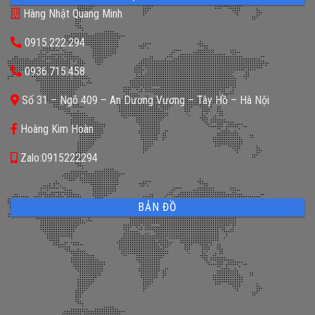
Hàng Nhật Quang Minh
0915.222.294
0936.715.458
Số 31 – Ngõ 409 – An Dương Vương – Tây Hồ – Hà Nội
Hoàng Kim Hoàn
Zalo:0915222294
BẢN ĐỒ