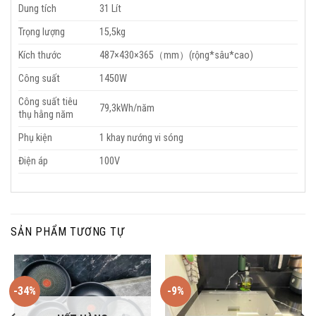
Dung tích
31 Lít
Trọng lượng
15,5kg
Kích thước
487×430×365（mm）(rộng*sâu*cao)
Công suất
1450W
Công suất tiêu
79,3kWh/năm
thụ hằng năm
Phụ kiện
1 khay nướng vi sóng
Điện áp
100V
SẢN PHẨM TƯƠNG TỰ
-34%
-9%