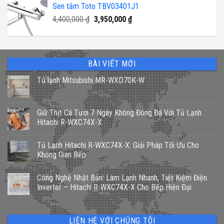
Sen tắm Toto TBV03401J1
là:
tại
19,500,000 ₫.
là:
Giá
Giá
4,400,000
₫
3,950,000
₫
16,000,000 ₫.
gốc
hiện
là:
tại
4,400,000 ₫.
là:
3,950,000 ₫.
BÀI VIẾT MỚI
Tủ lạnh Mitsubishi MR-WXD70K-W
Giữ Thịt Cá Tươi 7 Ngày Không Đông Đá Với Tủ Lạnh
Hitachi R-WXC74X-X
Tủ Lạnh Hitachi R-WXC74X-X: Giải Pháp Tối Ưu Cho
Không Gian Bếp
Công Nghệ Nhật Bản: Làm Lạnh Nhanh, Tiết Kiệm Điện
Inverter – Hitachi R-WXC74X-X Cho Bếp Hiện Đại
LIÊN HỆ VỚI CHÚNG TÔI