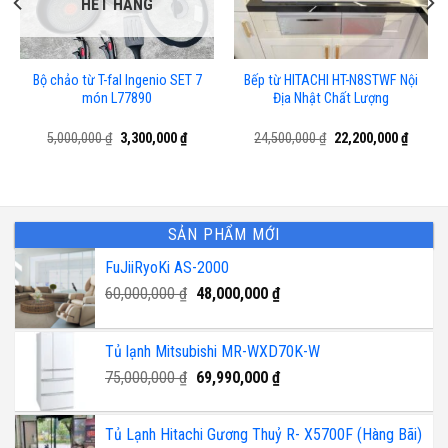
HẾT HÀNG
Bộ chảo từ T-fal Ingenio SET 7
Bếp từ HITACHI HT-N8STWF Nội
món L77890
Địa Nhật Chất Lượng
Giá
Giá
Giá
Giá
5,000,000
₫
3,300,000
₫
24,500,000
₫
22,200,000
₫
gốc
hiện
gốc
hiện
là:
tại
là:
tại
5,000,000 ₫.
là:
24,500,000 ₫.
là:
,000 ₫.
3,300,000 ₫.
22,200,
SẢN PHẨM MỚI
FuJiiRyoKi AS-2000
Giá
Giá
60,000,000
₫
48,000,000
₫
gốc
hiện
là:
tại
Tủ lạnh Mitsubishi MR-WXD70K-W
60,000,000 ₫.
là:
Giá
48,000,000 ₫.
Giá
75,000,000
₫
69,990,000
₫
gốc
hiện
là:
tại
Tủ Lạnh Hitachi Gương Thuỷ R- X5700F (Hàng Bãi)
75,000,000 ₫.
là: