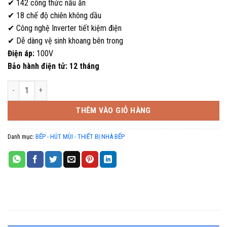
✔ 142 công thức nấu ăn
✔ 18 chế độ chiên không dầu
✔ Công nghệ Inverter tiết kiệm điện
✔ Dễ dàng vệ sinh khoang bên trong
Điện áp:
100V
Bảo hành điện tử: 12 tháng
Lò vi sóng Hitachi MRO-S8A dung tích 31 lít số lượng
THÊM VÀO GIỎ HÀNG
Danh mục:
BẾP - HÚT MÙI - THIẾT BỊ NHÀ BẾP