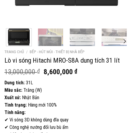
TRANG CHỦ
/
BẾP - HÚT MÙI - THIẾT BỊ NHÀ BẾP
Lò vi sóng Hitachi MRO-S8A dung tích 31 lít
Giá
Giá
13,000,000
₫
8,600,000
₫
gốc
hiện
Dung tích:
31L
là:
tại
Màu sắc:
Trắng (W)
13,000,000 ₫.
là:
Xuất xứ:
Nhật Bản
8,600,000 ₫.
Tình trạng:
Hàng mới 100%
Tính năng:
✔ Vi sóng 3D không dùng đĩa quay
✔ Công nghệ nướng đối lưu bù ẩm