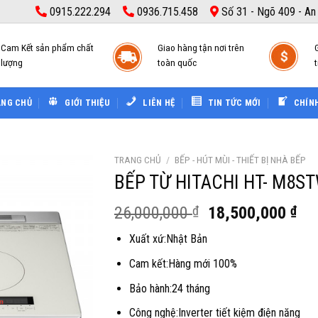
0915.222.294
0936.715.458
Số 31 - Ngõ 409 - An
Cam Kết sản phẩm chất
Giao hàng tận nơi trên
lượng
toàn quốc
t
ANG CHỦ
GIỚI THIỆU
LIÊN HỆ
TIN TỨC MỚI
CHÍN
TRANG CHỦ
/
BẾP - HÚT MÙI - THIẾT BỊ NHÀ BẾP
BẾP TỪ HITACHI HT- M8S
Giá
Gi
26,000,000
₫
18,500,000
₫
gốc
hiệ
Xuất xứ:Nhật Bản
là:
tại
26,000,000 ₫.
là:
Cam kết:Hàng mới 100%
18
Bảo hành:24 tháng
Công nghệ:Inverter tiết kiệm điện năng