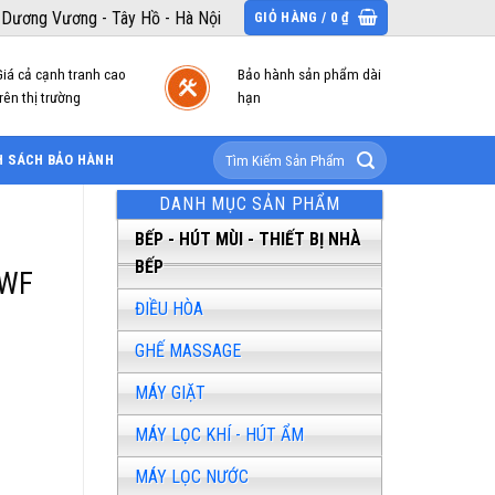
 Dương Vương - Tây Hồ - Hà Nội
GIỎ HÀNG /
0
₫
Giá cả cạnh tranh cao
Bảo hành sản phẩm dài
rên thị trường
hạn
Tìm
H SÁCH BẢO HÀNH
kiếm:
DANH MỤC SẢN PHẨM
BẾP - HÚT MÙI - THIẾT BỊ NHÀ
BẾP
TWF
ĐIỀU HÒA
á
GHẾ MASSAGE
n
MÁY GIẶT
,500,000 ₫.
MÁY LỌC KHÍ - HÚT ẨM
MÁY LỌC NƯỚC