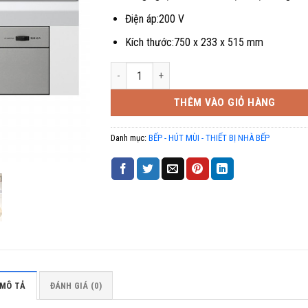
Điện áp:200 V
Kích thước:750 x 233 x 515 mm
BẾP TỪ HITACHI HT- M8STWF số lượng
THÊM VÀO GIỎ HÀNG
Danh mục:
BẾP - HÚT MÙI - THIẾT BỊ NHÀ BẾP
MÔ TẢ
ĐÁNH GIÁ (0)