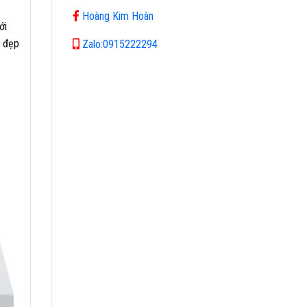
Hoàng Kim Hoàn
ới
ế đẹp
Zalo:0915222294