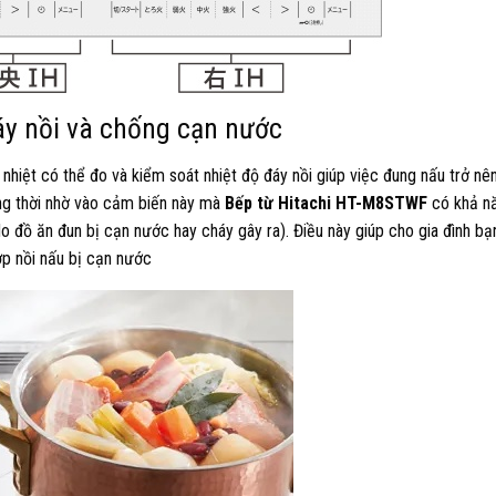
áy nồi và chống cạn nước
nhiệt có thể đo và kiểm soát nhiệt độ đáy nồi giúp việc đung nấu trở nên
ồng thời nhờ vào cảm biến này mà
Bếp từ Hitachi HT-M8STWF
có khả n
do đồ ăn đun bị cạn nước hay cháy gây ra). Điều này giúp cho gia đình bạ
p nồi nấu bị cạn nước