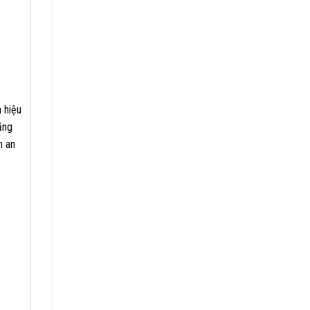
 hiệu
ăng
n an